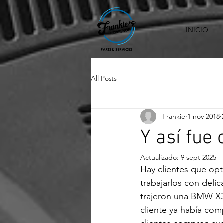
INICIO
All Posts
Frankie
1 nov 2018
Y así fue
Actualizado:
9 sept 2025
Hay clientes que op
trabajarlos con deli
trajeron una BMW X3 
cliente ya había com