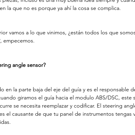
 piezas, incluso es una muy buena idea siempre y cuand
 la que no es porque ya ahí la cosa se complica.

erior vamos a lo que vinimos, ¿están todos los que somo
?, empecemos.

ering angle sensor?
 en la parte baja del eje del guía y es el responsable d
cuando giramos el guía hacia el modulo ABS/DSC, este 
curre se necesita reemplazar y codificar. El steering ang
s el causante de que tu panel de instrumentos tengas v
das.
