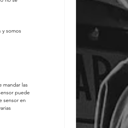
o no se 
s y somos 
e mandar las 
sensor puede 
le sensor en 
arias 