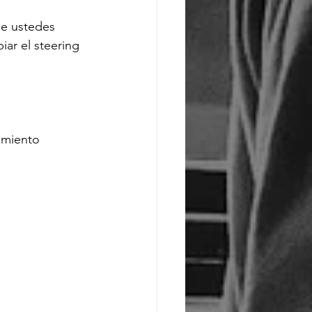
e ustedes 
ar el steering 
imiento 