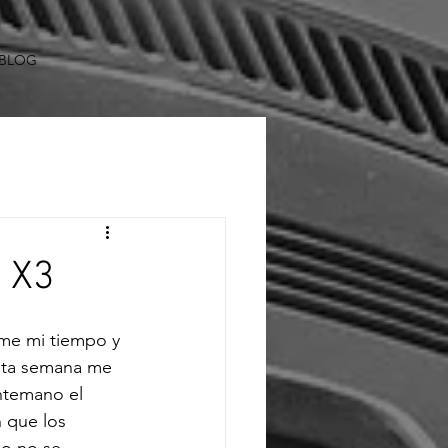
BLOG
a X3
me mi tiempo y 
esta semana me 
ntemano el 
 que los 