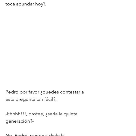
toca abundar hoy?,

Pedro por favor ¿puedes contestar a 
esta pregunta tan fácil?,

-Ehhhh!!!, profee, ¿sería la quinta 
generación?-

No, Pedro, vamos a darle la 