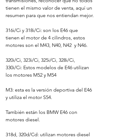
transmisiones, reconocer que no todos 
tienen el mismo valor de venta, aquí un 
resumen para que nos entiendan mejor.

316i/Ci y 318i/Ci: son los E46 que 
tienen el motor de 4 cilindros, estos 
motores son el M43, N40, N42  y N46.

320i/Ci, 323i/Ci, 325i/Ci, 328i/Ci, 
330i/Ci: Estos modelos de E46 utilizan 
los motores M52 y M54

M3: esta es la versión deportiva del E46 
y utiliza el motor S54.

También están los BMW E46 con 
motores diesel.

318d, 320d/Cd: utilizan motores diesel 