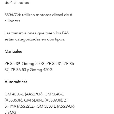
de 4 cilindros

330d/Cd: utilizan motores diesel de 6 
cilindros

Las transmisiones que traen los E46 
están categorizadas en dos tipos.

Manuales
ZF S5-39, Getrag 250G, ZF S5-31, ZF S6-
37, ZF S6-53 y Getrag 420G

Automáticas
GM 4L30-E (A4S270R), GM 5L40-E 
(A5S360R), GM 5L40-E (A5S390R), ZF 
5HP19 (A5S325Z), GM 5L50-E (A5S390R) 
y SMG-II
