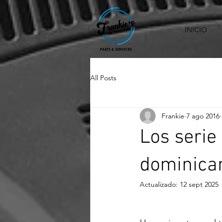
INICIO
All Posts
Frankie
7 ago 2016
Los serie
dominican
Actualizado:
12 sept 2025