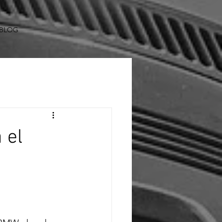
BLOG
 el