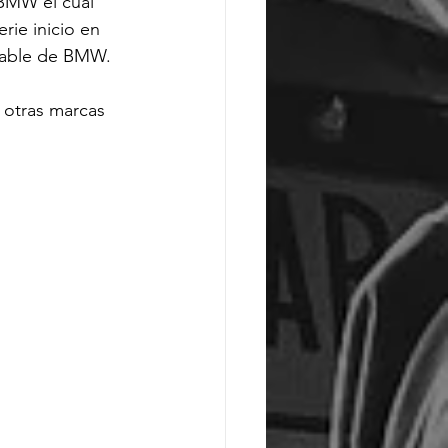
 BMW el cual 
rie inicio en 
table de BMW.

 otras marcas 