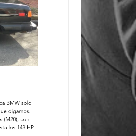
arca BMW solo 
que digamos. 
s (M20), con 
a los 143 HP.
