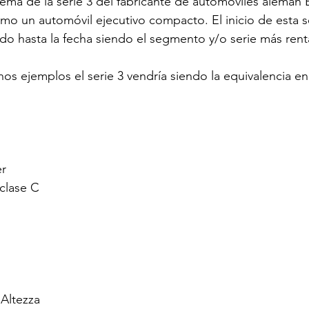
tema de la serie 3 del fabricante de automóviles alemán
mo un automóvil ejecutivo compacto. El inicio de esta se
do hasta la fecha siendo el segmento y/o serie más ren
os ejemplos el serie 3 vendría siendo la equivalencia en
er
clase C
 Altezza