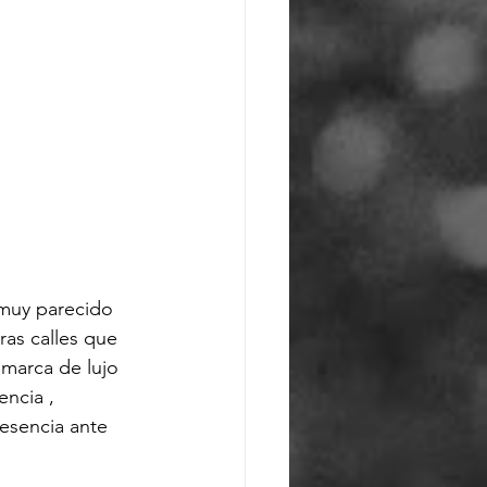
 muy parecido 
as calles que 
 marca de lujo 
ncia , 
esencia ante 