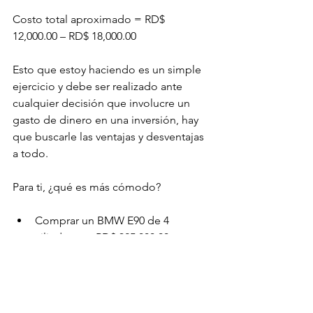
Costo total aproximado = RD$ 
12,000.00 – RD$ 18,000.00

Esto que estoy haciendo es un simple 
ejercicio y debe ser realizado ante 
cualquier decisión que involucre un 
gasto de dinero en una inversión, hay 
que buscarle las ventajas y desventajas 
a todo.

Comprar un BMW E90 de 4 
cilindros en RD$ 325,000.00 e 
invertirle RD$ 30,000.00 - RD$ 
40,000.00
Comprar un BMW E90 de 4 
cilindros funcionando a un 85-