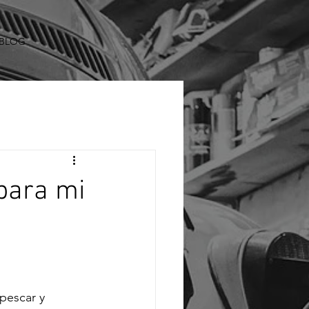
BLOG
para mi
pescar y 