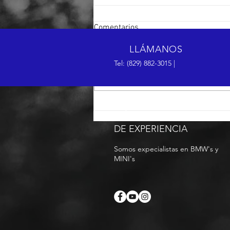
Comentarios
LLÁMANOS
Tel: (829) 882-3015 |
Escribir un comentario...
Cómo medir y/o llenar
MÁS DE 12 AÑOS
correctamente el nivel de
coolant en tu BMW o MINI
DE EXPERIENCIA
Somos expecialistas en BMW's y
MINI's