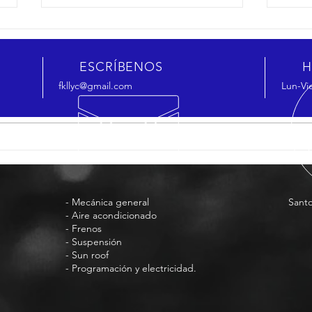
ESCRÍBENOS
H
fkllyc@gmail.com
Lun-Vi
¿Qué es iDrive y cuáles son sus
BMW 
SERVICIOS
VIS
versiones?
llam
- Mecánica general
Sant
- Aire acondicionado
- Frenos
- Suspensión
- Sun roof
- Programación y electricidad.