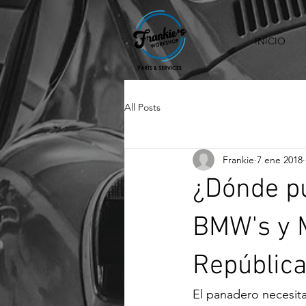
INICIO
All Posts
Frankie
7 ene 2018
¿Dónde p
BMW's y M
Repúblic
El panadero necesita